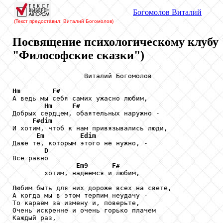
Богомолов
Виталий
(Текст предоставил: Виталий Богомолов
)
Посвящение психологическому клубу
"Философские сказки")
                  Виталий Богомолов

Hm
F#
А ведь мы себя самих ужасно любим,

Hm
F#
Добрых сердцем, обаятельных наружно -

F#dim
И хотим, чтоб к нам привязывались люди,

Em
Edim
Даже те, которым этого не нужно, -

D
Все равно

Em9
F#
        хотим, надеемся и любим,

Любим быть для них дороже всех на свете,

А когда мы в этом терпим неудачу -

То караем за измену и, поверьте,

Очень искренне и очень горько плачем

Каждый раз,
