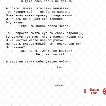
        и даже слез своих не прячем...

А потом, поняв, что сами виноваты,

Так казним себя - но более жалеем,

Возвращая жизни привкус сладковатый,

И начать ее с нуля все тяжелее -

Эту жизнь,

        где нам покой всего милее,

Так непросто смять судьбы своей страницы,

Зачеркнув тот мир, что в памяти хранится,

И на чистом месте легкою рукою

Написать слова:"Покой нам только снится" -

Что такое?

        Ах, мечты! Опять не спится? -

                Нет, не спится!

А ведь мы самих себя ужасно любим...