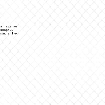
а, где не

ккорды,

 как в 
1
-м)
