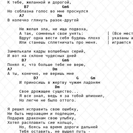
К тебе, желанной и дорогой,

B7
Gm6
Но соблазна голос во мне проснулся

A7
Dm
В колечко глянуть разок-другой

     Не желая зла, не ища подвоха,

     А так, сомненья свои унять:          | (Все мест
     Вдруг одна вести себя будешь плохо   | указаны а
     Или станешь сплетничать про меня.    | играются
Замелькали кадры волшебных серий,

И вот на склоне чудесных дней

B7
Gm6
A7
Dm
А ты, конечно, не веришь мне

D7
G
Gm
     И приносишь в жертву чужим ладоням

Dm
     Свое дрожащее существо...

     Я все знал, ведь я за тобой шпионил,

     Но легче не было оттого.

Я решил исправить свою ошибку,

Не быть мерзавцем и подлецом,

Подарив драконам свою улыбку,

Хотел расплавить сие кольцо,

     Но, боясь на время дороги дальней

     Тебя оставить, не вышел путь -
