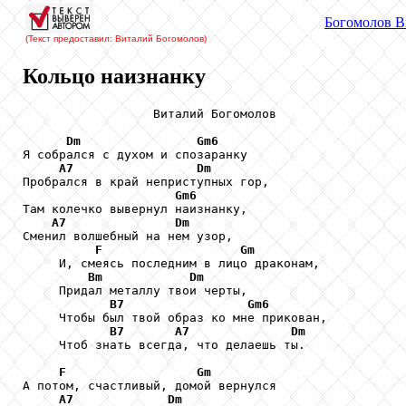
Богомолов
В
(Текст предоставил: Виталий Богомолов
)
Кольцо наизнанку
                  Виталий Богомолов

Dm
Gm6
Я собрался с духом и спозаранку

A7
Dm
Пробрался в край неприступных гор,

Gm6
Там колечко вывернул наизнанку,

A7
Dm
Сменил волшебный на нем узор,

F
Gm
     И, смеясь последним в лицо драконам,

Bm
Dm
     Придал металлу твои черты,

B7
Gm6
     Чтобы был твой образ ко мне прикован,

B7
A7
Dm
     Чтоб знать всегда, что делаешь ты.

F
Gm
А потом, счастливый, домой вернулся

A7
Dm