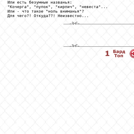
Или есть безумные названья:

"Кочерга", "пупок", "кирпич", "невеста"...

Или - что такое "ноль вниманья"?

Для чего?! Откуда??! Неизвестно...