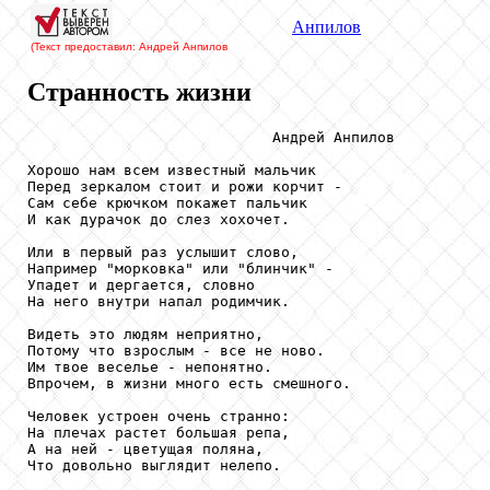
Анпилов
(Текст предоставил: Андрей Анпилов
Странность жизни
                            Андрей Анпилов

Хорошо нам всем известный мальчик

Перед зеркалом стоит и рожи корчит -

Сам себе крючком покажет пальчик

И как дурачок до слез хохочет.

Или в первый раз услышит слово,

Например "морковка" или "блинчик" -

Упадет и дергается, словно

На него внутри напал родимчик.

Видеть это людям неприятно,

Потому что взрослым - все не ново.

Им твое веселье - непонятно.

Впрочем, в жизни много есть смешного.

Человек устроен очень странно:

На плечах растет большая репа,

А на ней - цветущая поляна,

Что довольно выглядит нелепо.
