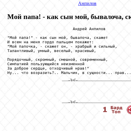
Анпилов
Мой папа! - как сын мой, бывалоча, ск
                            Андрей Анпилов

"Мой папа!" - как сын мой, бывалоча, скажет

И всем на меня гордо пальцем покажет:

"Мой папочка, - скажет он, - храбрый и сильный,

Талантливый, умный, веселый, красивый,

Порядочный, скромный, смешной, современный,

Симпатией пользующийся неизменной

За доброе сердце, отходчивый нрав!"

Ну... что возразить?.. Мальчик, в сущности... прав..