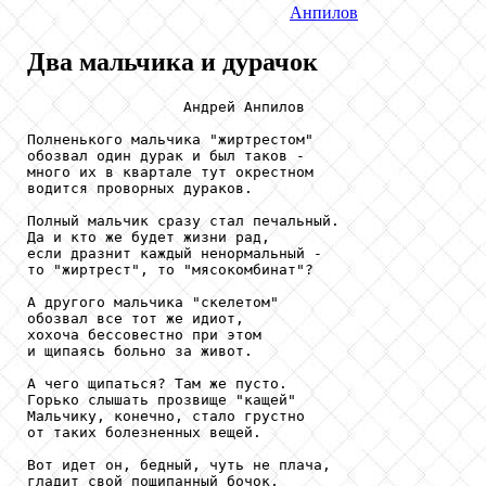
Анпилов
Два мальчика и дурачок
                  Андрей Анпилов

Полненького мальчика "жиртрестом"

обозвал один дурак и был таков -

много их в квартале тут окрестном

водится проворных дураков.

Полный мальчик сразу стал печальный.

Да и кто же будет жизни рад,

если дразнит каждый ненормальный -

то "жиртрест", то "мясокомбинат"?

А другого мальчика "скелетом"

обозвал все тот же идиот,

хохоча бессовестно при этом

и щипаясь больно за живот.

А чего щипаться? Там же пусто.

Горько слышать прозвище "кащей"

Мальчику, конечно, стало грустно

от таких болезненных вещей.

Вот идет он, бедный, чуть не плача,

гладит свой пощипанный бочок,
