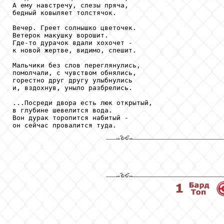
А ему навстречу, слезы пряча,

бедный ковыляет толстячок.

Вечер. Греет солнышко цветочек.

Ветерок макушку ворошит.

Где-то дурачок вдали хохочет -

к новой жертве, видимо, спешит.

Мальчики без слов переглянулись,

помолчали, с чувством обнялись,

горестно друг другу улыбнулись

и, вздохнув, уныло разбрелись.

...Посреди двора есть люк открытый,

в глубине шевелится вода.

Вон дурак торопится набитый -

он сейчас провалится туда.