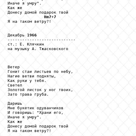
Иначе я умру".

Как же

Донесу домой подарок твой

Hm7
+
7
Я на таком ветру?!

Декабрь 
1966
----------------------------

ст.: Е. Клячкин

на музыку А. Тжасковского

Ветер 

Гонит стаи листьев по небу, 

Нагие ветви подняты, 

Как руки у тебя. 

Светел 

Золотой листок у ног твоих, 

Зато трава груба. 

Даришь 

Мне букетик одуванчиков 

И говоришь: "Храни его, 

Иначе я умру". 

Как же 

Донесу домой подарок твой 

Я на таком ветру?! 
