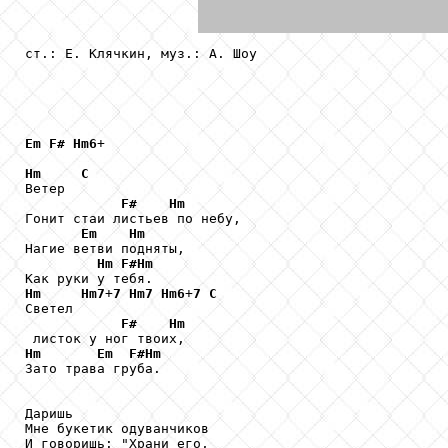
ст.: Е. Клячкин, муз.: А. Шоу 

Em
F#
Hm6
+

Hm
C
Ветер

F#
Hm
Гонит стаи листьев по небу,

Em
Hm
Нагие ветви подняты,

Hm
F#Hm
Hm
Hm7
+
7
Hm7
Hm6
+
7
C
Светел

F#
Hm
Hm
Em
F#Hm
Зато трава груба.

Даришь

Мне букетик одуванчиков

И говоришь: "Храни его,
