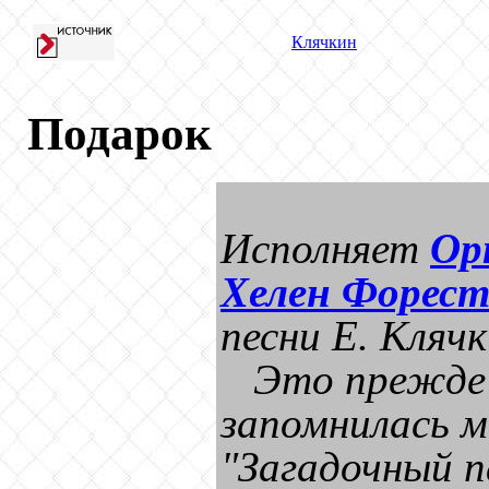
Клячкин
Подарок
Исполняет
Ор
Хелен Форес
песни Е. Кляч
Это прежде 
запомнилась м
"Загадочный п