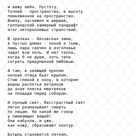
и вижу небо. Пустоту.

Точней - пространство, в высоту

помноженное на пространство.

Внизу, заснежен и шершав,

голландский камерный ландшафт -

итог неторопливых странствий.

В зрачках - бесовская зима,

в пустых домах - покой и тьма,

лишь пара свечек в изголовьи

чадят всю ночь. И нет тепла,

когда б не души, хоть тела

согреть придуманной любовью.

А там, в зияющий пролом

ночная птица бьет крылом.

Стою спиной к окну, в котором

видны распятья ветряков

да злая пляска мертвяков

на площади перед собором.

И лунный свет, бесстрастный свет

легко размазывает смерть

по лицам. Но какой же гонор

у оживающих вещей!

Они набухли, и уже,

как кожу, сбрасывают контур.

Бутыль становится пятном,
