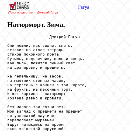
Гагуа
(Текст предоставил: Дмитрий Гагуа
Натюрморт. Зима.
                  Дмитрий Гагуа

Они пошли, как видно, спать,

оставив на столе тетрадь

стихов покойного поэта,

бутыль, подсвечник, шаль и снедь.

Как пыль, ложится лунный свет

на драпировку и предметы:

на пепельницу, на засов,

на маятник стенных часов,

на перстень с камнем в три карата,

на фрукты, на песочный торт.

И вот картина - натюрморт.

Хозяева давно в кровати,

без малого три сотни лет.

Мой взгляд с предмета на предмет

по узловатой паутине

переползает муравьем.

Вдруг натыкаюсь на проем

окна за ветхой парусиной
