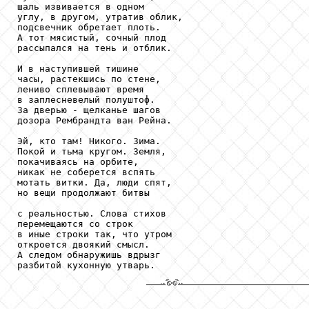
шаль извивается в одном

углу, в другом, утратив облик,

подсвечник обретает плоть.

А тот мясистый, сочный плод

рассыпался на тень и отблик.

И в наступившей тишине

часы, растекшись по стене,

лениво сплевывают время

в заплесневелый полуштоф.

За дверью - щелканье шагов

дозора Рембрандта ван Рейна.

Эй, кто там! Никого. Зима.

Покой и тьма кругом. Земля,

покачиваясь на орбите,

никак не соберется вспять

мотать витки. Да, люди спят,

но вещи продолжают битвы

с реальностью. Слова стихов

перемещаются со строк

в иные строки так, что утром

откроется двоякий смысл.

А следом обнаружишь вдрызг

разбитой кухонную утварь.