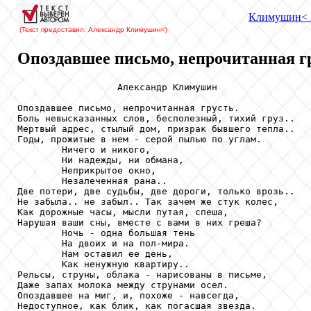
Климушин
<
(Текст предоставил: Александр Климушин
<)
Опоздавшее письмо, непрочитанная гр
                  Александр Климушин

Опоздавшее письмо, непрочитанная грусть.

Боль невысказанных слов, бесполезный, тихий груз..

Мертвый адрес, стылый дом, призрак бывшего тепла..

Годы, прожитые в нем - серой пылью по углам.

        Ничего и никого,

        Ни надежды, ни обмана,

        Неприкрытое окно,

        Незалеченная рана..

Две потери, две судьбы, две дороги, только врозь..

Не забыла.. не забыл.. Так зачем же стук колес,

Как дорожные часы, мысли путая, спеша,

Нарушая ваши сны, вместе с вами в них греша?

        Ночь - одна большая тень

        На двоих и на пол-мира.

        Нам оставил ее день,

        Как ненужную квартиру..

Рельсы, струны, облака - нарисованы в письме,

Даже запах молока между струнами осел.

Опоздавшее на миг, и, похоже - навсегда,

Недоступное, как блик, как погасшая звезда.
