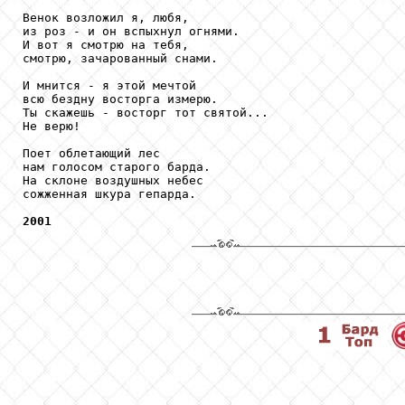
Венок возложил я, любя,

из роз - и он вспыхнул огнями.

И вот я смотрю на тебя,

смотрю, зачарованный снами.

И мнится - я этой мечтой

всю бездну восторга измерю.

Ты скажешь - восторг тот святой...

Не верю!

Поет облетающий лес

нам голосом старого барда.

На склоне воздушных небес

сожженная шкура гепарда.

2001