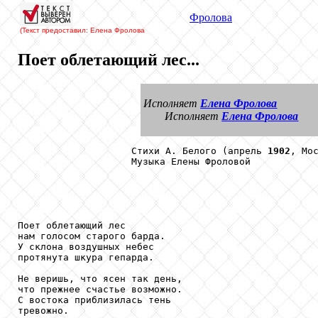
Фролова
(Текст предоставил: Елена Фролова
Поет облетающий лес...
Исполняет
Елена Фролова
Исполняет
Елена Фролова
                    Стихи А. Белого (апрель 
1902
, Мос
                    Музыка Елены Фроловой

Поет облетающий лес

нам голосом старого барда.

У склона воздушных небес

протянута шкура гепарда.

Не веришь, что ясен так день,

что прежнее счастье возможно.

С востока приблизилась тень

тревожно.
