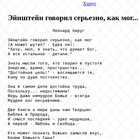
Хируг
Эйнштейн говорил серьезно, как мог...
                  Леонард Хируг

Эйнштейн говорил серьезно, как мог

(А может шутил? - Едва ли):

"Хочу, мол, я знать, что думает Бог,

А все остальное - детали."

Знать мысли того, кто творил в пустоте

Энергию, время, пространство...

"Достойная цель!" - восхищаются те,

Кому по душе постоянство.

Она в самом деле достойна труда,

Поскольку... недостижима!

Ведь даже немудрое Божье - всегда

Мудрее нас несравнимо.

Две Книги о мире даны нам Творцом:

Библия и Природа,

И смысл последней - удел мудрецов,

А первой - Любовь и Свобода.

Кто может познать Божьих замыслв вкус,

Кроме Божьего Сына?
