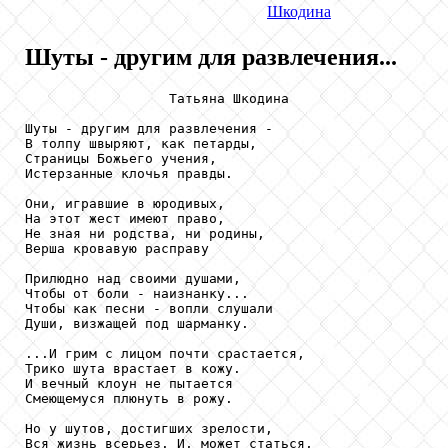
Шкодина
Шуты - другим для развлечения...
                  Татьяна Шкодина

Шуты - другим для развлечения -

В толпу швыряют, как петарды,

Страницы Божьего учения,

Истерзанные клочья правды.

Они, игравшие в юродивых,

На этот жест имеют право,

Не зная ни родства, ни родины,

Верша кровавую расправу

Прилюдно над своими душами,

Чтобы от боли - наизнанку...

Чтобы как песни - вопли слушали

Души, визжащей под шарманку.

...И грим с лицом почти срастается,

Трико шута врастает в кожу.

И вечный клоун не пытается

Смеющемуся плюнуть в рожу.

Но у шутов, достигших зрелости,

Вся жизнь всерьез. И, может статься,
