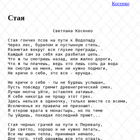
Косенко
Стая
                  Светлана Косенко

Стая гончих псов на пути к Водопаду

Через лес, бурелом и пустынную степь,

Разметая вокруг все глухие преграды, -

Каждый сам за себя как разбитая цепь.

Что ж ты смотришь назад, или жалко дороги,

Что ж ты плачешь, ведь это лишь соль да вода

Не смотри на меня, мне не нужно подмоги,

Не кричи о себе, это все - ерунда.

Не кричи о себе - ты не будешь услышан,

Пусть повсюду гремит древнегреческий смех.

Лучше молча уйти, оставляя затишье.

Я себе никогда не прощу этот грех.

Здесь нельзя в одиночку, только вместе со всеми,

Исключенья из правила не признают.

Я открою врата в монастырь, но по теме

Ты уйдешь, покидая последний приют...

Стая черных грачей на пути к Перевалу,

Где светло, хорошо и не нужно летать,

Все мы ищем тепла, принимая немало,

Дпя того, чтоб однажды все это отдать.
