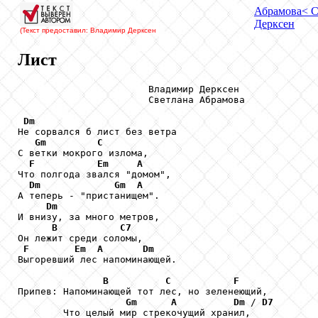
Абрамова
< 
Дерксен
(Текст предоставил: Владимир Дерксен
Лист
                       Владимир Дерксен

                       Светлана Абрамова

Dm
Не сорвался б лист без ветра

Gm
C
С ветки мокрого излома,

F
Em
A
Что полгода звался "домом",

Dm
Gm
A
А теперь - "пристанищем".

Dm
И внизу, за много метров,

B
C7
Он лежит среди соломы,

F
Em
A
Dm
Выгоревший лес напоминающей.

B
C
F
Припев: Напоминающей тот лес, но зеленеющий,

Gm
A
Dm
 / 
D7
        Что целый мир стрекочущий хранил,
