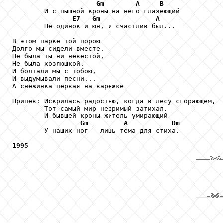
Gm
A
B
        И с пышной кроны на него глазеющий

E7
Gm
A
        Не одинок и юн, и счастлив был...

В этом парке той порою

Долго мы сидели вместе.

Не была ты ни невестой,

Не была хозяюшкой.

И болтали мы с тобою,

И выдумывали песни...

А снежинка первая на варежке

Припев: Искрилась радостью, когда в лесу сгорающем,

        Тот самый мир незримый затихал.

        И бывшей кроны житель умирающий

Gm
A
Dm
        У наших ног - лишь тема для стиха.

1995