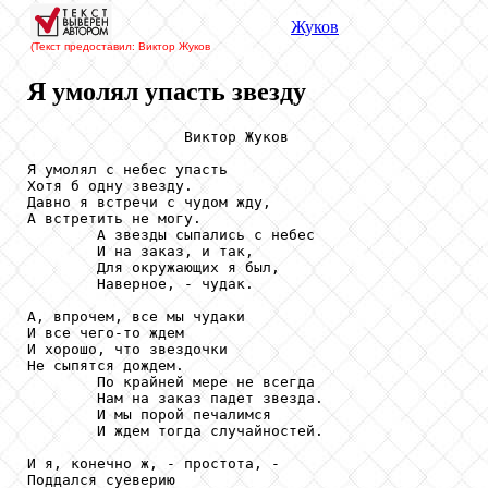
Жуков
(Текст предоставил: Виктор Жуков
Я умолял упасть звезду
                  Виктор Жуков

Я умолял с небес упасть

Хотя б одну звезду.

Давно я встречи с чудом жду,

А встретить не могу.

        А звезды сыпались с небес

        И на заказ, и так,

        Для окружающих я был,

        Наверное, - чудак.

А, впрочем, все мы чудаки

И все чего-то ждем

И хорошо, что звездочки

Не сыпятся дождем.

        По крайней мере не всегда

        Нам на заказ падет звезда.

        И мы порой печалимся

        И ждем тогда случайностей.

И я, конечно ж, - простота, -

Поддался суеверию
