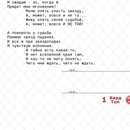
И ожидаю - ах, когда ж

Придет мое мгновение?

        Молю опять упасть звезду,

        А, может, вовсе и не ту...

        Живу опять своей судьбой,

        А, может, вовсе И НЕ ТОЙ!

А повороты у судьбы -

Помимо звезд падения.

И все ж при звездопадах

Я чувствую волнения.

        И тайна есть какая-то,

        И нет вселенной края там,

        И как-то не могу понять:

        Чего мне ждать, чего не ждать.