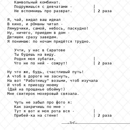
   Камвольный комбинат.

   Подружишься с девчатами -         |

   Не вспомнишь про разврат.         | 
2
 раза

Я, чай, видал ваш идеал

В кино, и рОманы читал -

Лямурчики, самой, небось, паскудно!

Ну, ничего, приедем в дом -

Детишек сразу заведем.

Я понимаю: по ночам придётся трудно.

   Учти, у нас в Саратове

   Ты будешь на виду.

   Родня моя зубатая,                |

   Что не по ней - сожрут!           | 
2
 раза

Ну что же, будь, счастливый путь!

А чтоб в дороге не заснуть,

На вот "Работницу" возьми, чтоб изучала

И чтоб к приезду моему

(Дай на прощанье обойму!)

Мне свитерок мохеровый связала.

   Чуть не забыл про фото я:

   Как закричишь по мне -

   Тут я вот и моя рота вся -        |

   Прибей-ка на стене!               | 
2
 раза