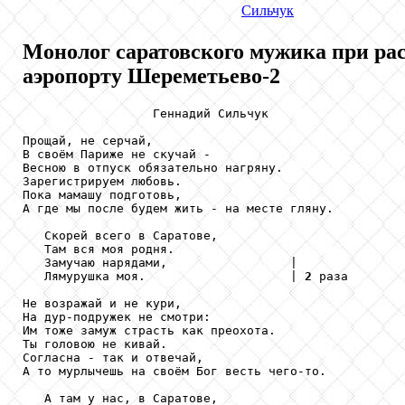
Сильчук
Монолог саратовского мужика при ра
аэропорту Шереметьево-2
                  Геннадий Сильчук

Прощай, не серчай,

В своём Париже не скучай -

Весною в отпуск обязательно нагряну.

Зарегистрируем любовь.

Пока мамашу подготовь,

А где мы после будем жить - на месте гляну.

   Скорей всего в Саратове,

   Там вся моя родня.

   Замучаю нарядами,                 |

   Лямурушка моя.                    | 
2
 раза

Не возражай и не кури,

На дур-подружек не смотри:

Им тоже замуж страсть как преохота.

Ты головою не кивай.

Согласна - так и отвечай,

А то мурлычешь на своём Бог весть чего-то.

   А там у нас, в Саратове,
