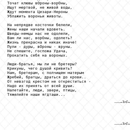
Точат клювы вОроны-ворОны,

Ищут мертвой, не живой воды,

Ждут момента Цезари-Нероны

Ублажить вороньи животы.

На непрядве косточки белели,

Жены наши начали вдоветь.

Шведы-немцы нас не одолели,

Вам ли нас, ворОны, одолеть?

Жизнь прекрасна и никак иначе!

Пули - дуры, вОроны - вруны.

Не спешите, госпожа Удача,

Прокатить себя на вороных.

Люди-братья, мы ли не бретеры?

Крикуны, чего душой кривить?

Нам, бретерам, с полчищем матерым

Жребий, братцы, драться до крови..

От невзгод крестом не откреститься -

Надо их принять от всей души.

Налетайте, люди, звери, птицы,

Тяжелейте наши ягдташи...