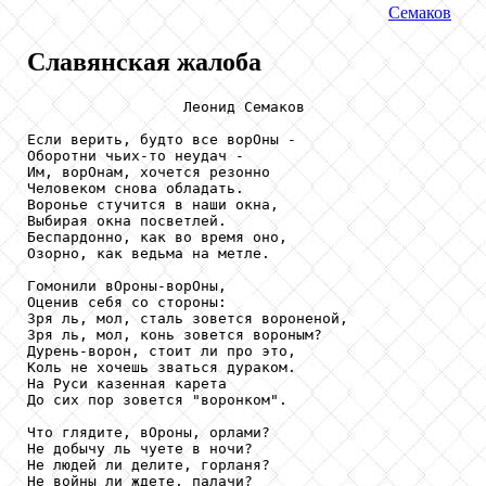
Семаков
Славянская жалоба
                  Леонид Семаков

Если верить, будто все ворОны -

Оборотни чьих-то неудач -

Им, ворОнам, хочется резонно

Человеком снова обладать.

Воронье стучится в наши окна,

Выбирая окна посветлей.

Беспардонно, как во время оно,

Озорно, как ведьма на метле.

Гомонили вОроны-ворОны,

Оценив себя со стороны:

Зря ль, мол, сталь зовется вороненой,

Зря ль, мол, конь зовется вороным?

Дурень-ворон, стоит ли про это,

Коль не хочешь зваться дураком.

На Руси казенная карета

До сих пор зовется "воронком".

Что глядите, вОроны, орлами?

Не добычу ль чуете в ночи?

Не людей ли делите, горланя?

Не войны ли ждете, палачи?
