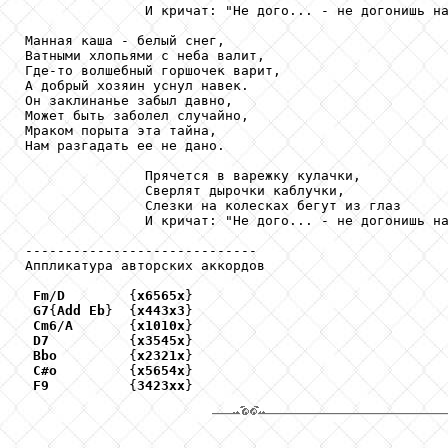
               И кричат: "Не дого... - не догонишь на
Манная каша - белый снег,

Ватными хлопьями с неба валит,

Где-то волшебный горшочек варит,

А добрый хозяин уснул навек.

Он заклинанье забыл давно,

Может быть заболел случайно,

Мраком порыта эта тайна,

Нам разгадать ее не дано.

               Прячется в варежку кулачки,

               Сверлят дырочки каблучки,

               Слезки на колесках бегут из глаз

               И кричат: "Не дого... - не догонишь на
-----------------------------

Аппликатура авторских аккордов

Fm
/
D
        {
x6565x
}

G7
{
Add
Eb
}  {
x443x3
}

Cm6
/
A
       {
x1010x
}

D7
          {
x3545x
}

Bbo
         {
x2321x
}

C#o
         {
x5654x
}

F9
          {
3423xx
}