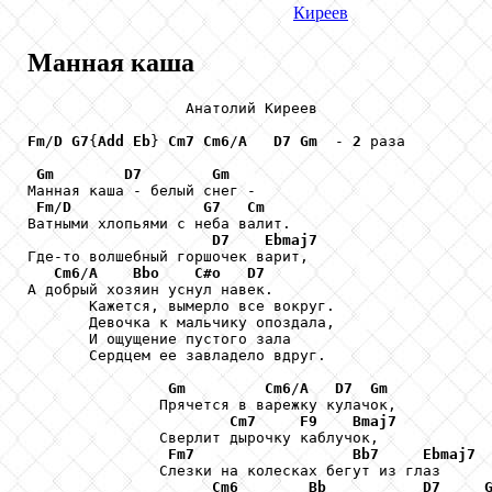
Киреев
Манная каша
                  Анатолий Киреев

Fm
/
D
G7
{
Add
Eb
} 
Cm7
Cm6
/
A
D7
Gm
  - 
2
 раза

Gm
D7
Gm
Манная каша - белый снег -

Fm
/
D
G7
Cm
Ватными хлопьями с неба валит.

D7
Ebmaj7
Где-то волшебный горшочек варит,

Cm6
/
A
Bbo
C#o
D7
А добрый хозяин уснул навек.

       Кажется, вымерло все вокруг.

       Девочка к мальчику опоздала,

       И ощущение пустого зала

       Сердцем ее завладело вдруг.

Gm
Cm6
/
A
D7
Gm
               Прячется в варежку кулачок,

Cm7
F9
Bmaj7
               Сверлит дырочку каблучок,

Fm7
Bb7
Ebmaj7
               Слезки на колесках бегут из глаз

Cm6
Bb
D7