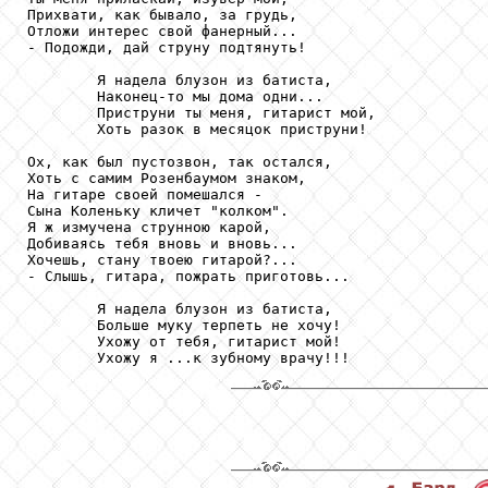
Прихвати, как бывало, за грудь,

Отложи интерес свой фанерный...

- Подожди, дай струну подтянуть!

        Я надела блузон из батиста,

        Наконец-то мы дома одни...

        Приструни ты меня, гитарист мой,

        Хоть разок в месяцок приструни!

Ох, как был пустозвон, так остался,

Хоть с самим Розенбаумом знаком,

На гитаре своей помешался -

Сына Коленьку кличет "колком".

Я ж измучена струнною карой,

Добиваясь тебя вновь и вновь...

Хочешь, стану твоею гитарой?...

- Слышь, гитара, пожрать приготовь...

        Я надела блузон из батиста,

        Больше муку терпеть не хочу!

        Ухожу от тебя, гитарист мой!

        Ухожу я ...к зубному врачу!!!