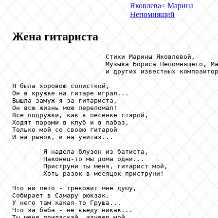
Яковлева
< Марина
Непомнящий
Жена гитариста
                        Стихи Марины Яковлевой,

                        Музыка Бориса Непомнящего, Ма
                        и других известных композитор
Я была хоровою солисткой,

Он в кружке на гитаре играл...

Вышла замуж я за гитариста,

Он всю жизнь мою переломал!

Все подружки, как в песенке старой,

Ходят парами в клуб и в лабаз,

Только мой со своею гитарой

И на рынок, и на унитаз...

        Я надела блузон из батиста,

        Наконец-то мы дома одни...

        Приструни ты меня, гитарист мой,

        Хоть разок в месяцок приструни!

Что ни лето - тревожит мне душу,

Собирает в Самару рюкзак.

У него там какая-то Груша...

Что за баба - не въеду никак...

Ты меня приласкай, изувер мой,
