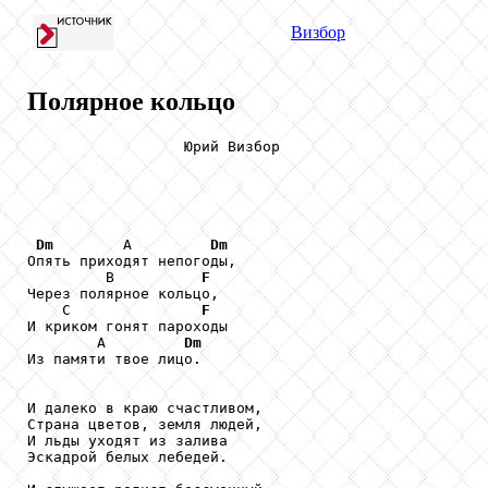
Визбор
Полярное кольцо
                  Юрий Визбор

Dm
        А         
Dm
Опять приходят непогоды,

         В          
F
Через полярное кольцо,

    С               
F
И криком гонят пароходы

        А         
Dm
Из памяти твое лицо.

И далеко в краю счастливом,

Страна цветов, земля людей,

И льды уходят из залива

Эскадрой белых лебедей.
