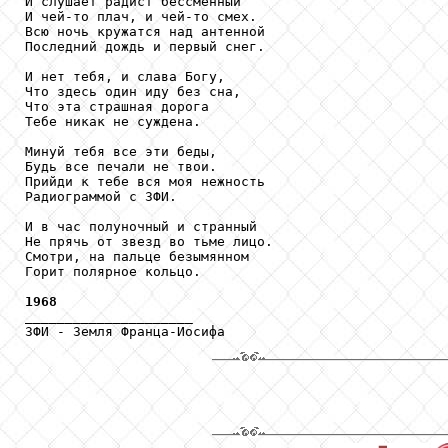
И слушает радист бессменный

И чей-то плач, и чей-то смех.

Всю ночь кружатся над антенной

Последний дождь и первый снег.

И нет тебя, и слава Богу,

Что здесь один иду без сна,

Что эта страшная дорога

Тебе никак не суждена.

Минуй тебя все эти беды,

Будь все печали не твои.

Прийди к тебе вся моя нежность

Радиограммой с ЗФИ.

И в час полуночный и странный

Не прячь от звезд во тьме лицо.

Смотри, на пальце безымянном

Горит полярное кольцо.

1968

_____________________

ЗФИ - Земля Франца-Иосифа