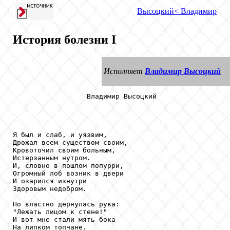
Высоцкий
< Владимир
История болезни I
Исполняет
Владимир Высоцкий
                  Владимир Высоцкий

Я был и слаб, и уязвим,

Дрожал всем существом своим,

Кровоточил своим больным,

Истерзанным нутром.

И, словно в пошлом попурри,

Огромный лоб возник в двери

И озарился изнутри

Здоровым недобром.

Но властно дёрнулась рука:

"Лежать лицом к стене!" 

И вот мне стали мять бока

На липком топчане.
