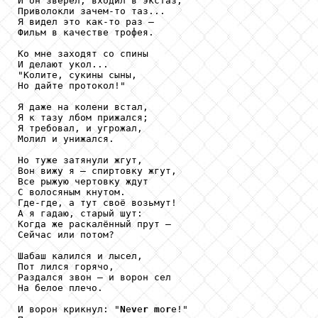
И он зверел, входил в экстаз,

Приволокли зачем-то таз...

Я видел это как-то раз —

Фильм в качестве трофея.

Ко мне заходят со спины

И делают укол...

"Колите, сукины сыны,

Но дайте протокол!"

Я даже на колени встал,

Я к тазу лбом прижался;

Я требовал, и угрожал,

Молил и унижался.

Но туже затянули жгут,

Вон вижу я — спиртовку жгут,

Все рыжую чертовку ждут

С волосяным кнутом.

Где-где, а тут своё возьмут!

А я гадаю, старый шут:

Когда же раскалённый прут —

Сейчас или потом?

Шабаш калился и лысел,

Пот лился горячо, 

Раздался звон — и ворон сел

На белое плечо.

И ворон крикнул: "
N
е
v
е
r
m
о
r
е!" 
