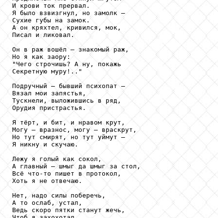
И крови ток прервал.

Я было взвизгнул, но замолк —

Сухие губы на замок.

А он кряхтел, кривился, мок,

Писал и ликовал.

Он в раж вошёл — знакомый раж, 

Но я как заору:

"Чего строчишь? А ну, покажь

Секретную муру!.."

Подручный — бывший психопат —

Вязал мои запястья, 

Тускнели, выложившись в ряд,

Орудия пристрастья.

Я тёрт, и бит, и нравом крут,

Могу — вразнос, могу — враскрут, 

Но тут смирят, но тут уймут —

Я никну и скучаю.

Лежу я голый как сокол,

А главный — шмыг да шмыг за стол,

Всё что-то пишет в протокол,

Хоть я не отвечаю.

Нет, надо силы поберечь,

А то ослаб, устал, 

Ведь скоро пятки станут жечь,

Чтоб я захохотал.
