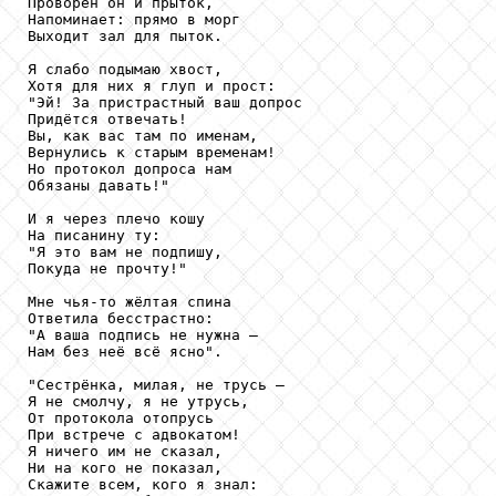
Проворен он и прыток, 

Напоминает: прямо в морг

Выходит зал для пыток.

Я слабо подымаю хвост,

Хотя для них я глуп и прост:

"Эй! За пристрастный ваш допрос

Придётся отвечать!

Вы, как вас там по именам, 

Вернулись к старым временам!

Но протокол допроса нам

Обязаны давать!"

И я через плечо кошу

На писанину ту:

"Я это вам не подпишу,

Покуда не прочту!"

Мне чья-то жёлтая спина

Ответила бесстрастно:

"А ваша подпись не нужна —

Нам без неё всё ясно".

"Сестрёнка, милая, не трусь —

Я не смолчу, я не утрусь,

От протокола отопрусь

При встрече с адвокатом!

Я ничего им не сказал,

Ни на кого не показал, 

Скажите всем, кого я знал:
