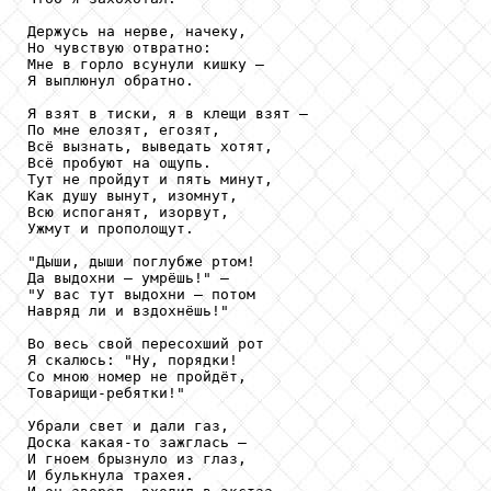
Держусь на нерве, начеку,

Но чувствую отвратно:

Мне в горло всунули кишку —

Я выплюнул обратно.

Я взят в тиски, я в клещи взят —

По мне елозят, егозят,

Всё вызнать, выведать хотят,

Всё пробуют на ощупь.

Тут не пройдут и пять минут,

Как душу вынут, изомнут,

Всю испоганят, изорвут,

Ужмут и прополощут.

"Дыши, дыши поглубже ртом!

Да выдохни — умрёшь!" —

"У вас тут выдохни — потом

Навряд ли и вздохнёшь!"

Во весь свой пересохший рот

Я скалюсь: "Ну, порядки!

Со мною номер не пройдёт,

Товарищи-ребятки!"

Убрали свет и дали газ,

Доска какая-то зажглась —

И гноем брызнуло из глаз,

И булькнула трахея.
