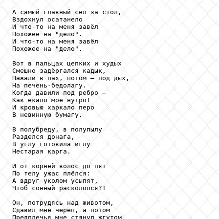
А самый главный сел за стол,

Вздохнул осатанело

И что-то на меня завёл

Похожее на "дело".

И что-то на меня завёл

Похожее на "дело".

Вот в пальцах цепких и худых

Смешно задёргался кадык,

Нажали в пах, потом — под дых,

На печень-бедолагу.

Когда давили под ребро —

Как ёкало мое нутро!

И кровью харкало перо

В невинную бумагу.

В полубреду, в полупылу

Разделся донага, 

В углу готовила иглу

Нестарая карга.

И от корней волос до пят

По телу ужас плёлся:

А вдруг уколом усыпят,

Чтоб сонный раскололся?!

Он, потрудясь над животом,

Сдавил мне череп, а потом

Предплечья мне стянул жгутом
