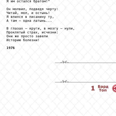
Я им остался братом!"

Он молвил, подведя черту:

Читай, мол, и остынь!

Я впился в писанину ту,

А там — одна латынь...

В глазах — круги, в мозгу — нули, 

Проклятый страх, исчезни:

Они же просто завели

Историю болезни! 

1976