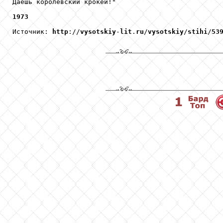
Даёшь королевский крокей!" 

1973
Источник: 
http
://
vysotskiy
-
lit
.
ru
/
vysotskiy
/
stihi
/
53