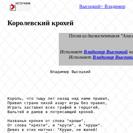
Высоцкий
< Владимир
Королевский крохей
Песня из дискоспектакля "Алис
Исполняет
Владимир Высоцкий
ча
Исполняет
Владимир Высоцк
                  Владимир Высоцкий

Король, что тыщу лет назад над нами правил,

Привил стране лихой азарт игры без правил,

Играть заставил всех графей и герцогей,

Вальтей и дамов в потрясающий крокей.

Названье крокея от слова "кроши",

От слова "кряхти", и "крути", и "круши".

Девиз в этих матчах: "Круши, не жалей!
