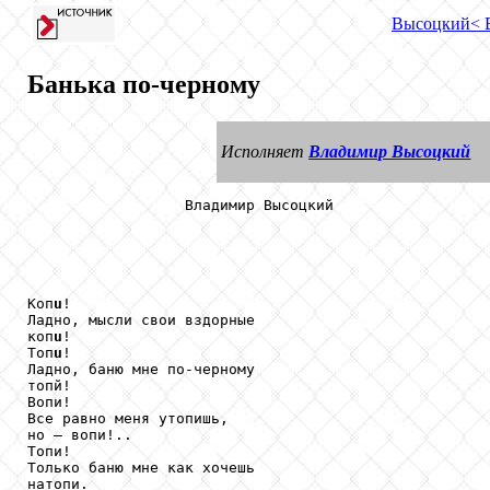
Высоцкий
< 
Банька по-черному
Исполняет
Владимир Высоцкий
                  Владимир Высоцкий

Коп
u
!

Ладно, мысли свои вздорные

коп
u
!

Топ
u
!

Ладно, баню мне по-черному

топй!

Вопи!

Все равно меня утопишь,

но – вопи!..

Топи!

Только баню мне как хочешь

натопи.
