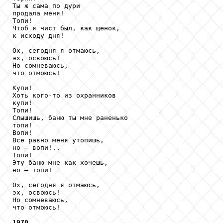
Ты ж сама по дури

продала меня!

Топи!

Чтоб я чист был, как щенок,

к исходу дня!

Ох, сегодня я отмаюсь,

эх, освоюсь!

Но сомневаюсь,

что отмоюсь!

Купи!

Хоть кого-то из охранников

купи!

Топи!

Слышишь, баню ты мне раненько

топи!

Вопи!

Все равно меня утопишь,

но – вопи!..

Топи!

Эту баню мне как хочешь,

но – топи!

Ох, сегодня я отмаюсь,

эх, освоюсь!

Но сомневаюсь,

что отмоюсь!

1970