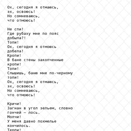
Ох, сегодня я отмаюсь,

эх, освоюсь!

Но сомневаюсь,

что отмоюсь!

Не спи!

Где рубаху мне по пояс

добыла?!

Топи!

Ох, сегодня я отмоюсь

добела!

Кропи!

В бане стены закопченные

кропи!

Топи!

Слышишь, баню мне по-черному

топи!

Ох, сегодня я отмаюсь,

эх, освоюсь!

Но сомневаюсь,

что отмоюсь!

Кричи!

Загнан в угол зельем, словно

гончей – лось.

Молчи!

У меня давно похмелье

кончилось.

Терпи!
