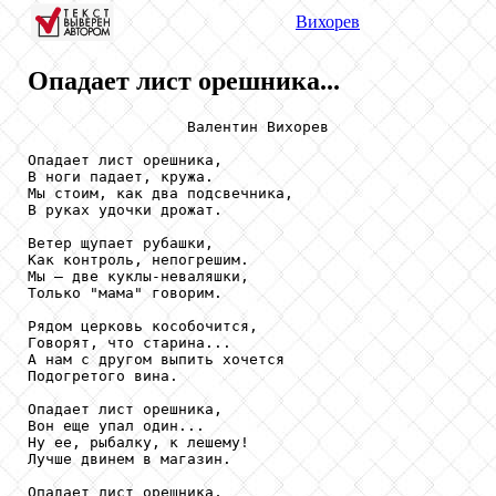
Вихорев
Опадает лист орешника...
                  Валентин Вихорев

Опадает лист орешника,

В ноги падает, кружа.

Мы стоим, как два подсвечника,

В руках удочки дрожат.

Ветер щупает рубашки,

Как контроль, непогрешим.

Мы — две куклы-неваляшки,

Только "мама" говорим.

Рядом церковь кособочится,

Говорят, что старина...

А нам с другом выпить хочется

Подогретого вина.

Опадает лист орешника,

Вон еще упал один...

Ну ее, рыбалку, к лешему!

Лучше двинем в магазин.

Опадает лист орешника,
