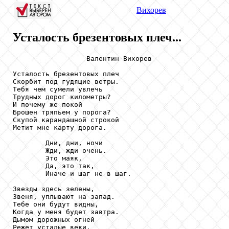
Вихорев
Усталость брезентовых плеч...
                  Валентин Вихорев

Усталость брезентовых плеч

Скорбит под гудящие ветры.

Тебя чем сумели увлечь

Трудных дорог километры?

И почему же покой

Брошен тряпьем у порога?

Скупой карандашной строкой

Метит мне карту дорога.

        Дни, дни, ночи

        Жди, жди очень.

        Это маяк,

        Да, это так,

        Иначе и шаг не в шаг.

Звезды здесь зелены,

Звеня, уплывают на запад.

Тебе они будут видны,

Когда у меня будет завтра.

Дымом дорожных огней

Режет усталые веки.
