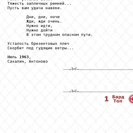
Тяжесть заплечных ремней...

Пусть вам удача навеки.

        Дни, дни, ночи

        Жди, жди очень.

        Нужно идти,

        Нужно дойти

        В этом трудном опасном пути.

Усталость брезентовых плеч

Скорбит под гудящие ветры...

Июль 
1963
,

Сахалин, Антоново