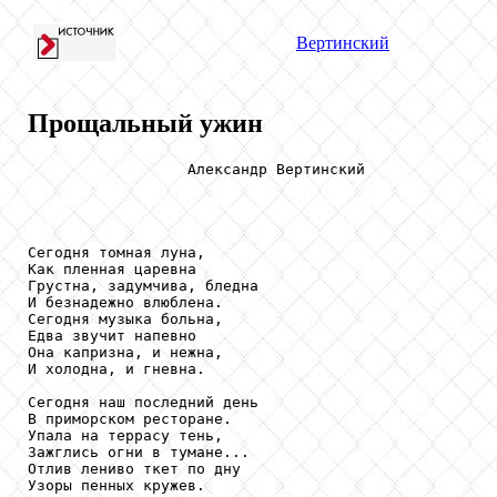
Вертинский
Прощальный ужин
                  Александр Вертинский

Сегодня томная луна,

Как пленная царевна

Грустна, задумчива, бледна

И безнадежно влюблена.

Сегодня музыка больна,

Едва звучит напевно

Она капризна, и нежна,

И холодна, и гневна.

Сегодня наш последний день

В приморском ресторане.

Упала на террасу тень,

Зажглись огни в тумане...

Отлив лениво ткет по дну

Узоры пенных кружев.
