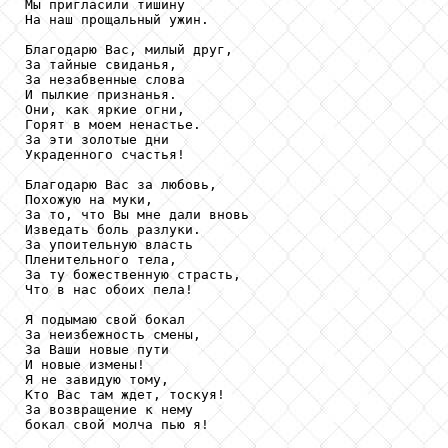
Мы пригласили тишину

На наш прощальный ужин.

Благодарю Вас, милый друг,

За тайные свиданья,

За незабвенные слова

И пылкие признанья.

Они, как яркие огни,

Горят в моем ненастье.

За эти золотые дни

Украденного счастья!

Благодарю Вас за любовь,

Похожую на муки,

За то, что Вы мне дали вновь

Изведать боль разлуки.

За упоительную власть

Пленительного тела,

За ту божественную страсть,

Что в нас обоих пела!

Я подымаю свой бокал

За неизбежность смены,

За Ваши новые пути

И новые измены!

Я не завидую тому,

Кто Вас там ждет, тоскуя!

За возвращение к нему

бокал свой молча пью я!
