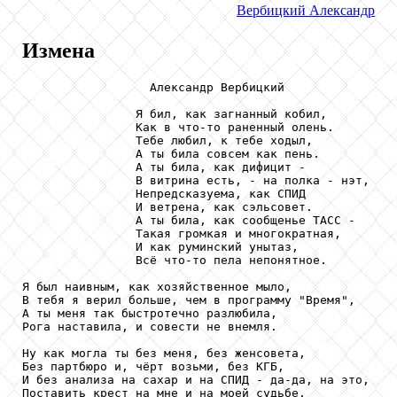
Вербицкий
Александр
Измена
                  Александр Вербицкий

                Я бил, как загнанный кобил,

                Как в что-то раненный олень.

                Тебе любил, к тебе ходыл,

                А ты била совсем как пень.

                А ты била, как дифицит -

                В витрина есть, - на полка - нэт,

                Непредсказуема, как СПИД

                И ветрена, как сэльсовет.

                А ты била, как сообщенье ТАСС -

                Такая громкая и многократная,

                И как руминский унытаз,

                Всё что-то пела непонятное.

Я был наивным, как хозяйственное мыло,

В тебя я верил больше, чем в программу "Время",

А ты меня так быстротечно разлюбила,

Рога наставила, и совести не внемля.

Ну как могла ты без меня, без женсовета,

Без партбюро и, чёрт возьми, без КГБ,

И без анализа на сахар и на СПИД - да-да, на это,

Поставить крест на мне и на моей судьбе.
