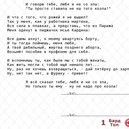
        И говорю тебе, любя и не со зла:

        "Ты просто ставила не на того козла!"

И что с того, что рожей я не вышел?

Так у меня, как у работника мартена,

Вся сила в плавках, а представь, что из Парижа

Меня оденут в пиджачок мсье Кардена:

Все дамы ахнут, к моему швартуясь борту,

И ты тогда поймешь, меня любя,

А твой дебильный, жертва позднего аборта,

Возьмёт пособие в профкоме для себя.

И вспомнишь ты, как были мы с тобой женаты,

Как жить могли с тобой ещё немало лет...

Ну, раз не хочешь возвращаться, - дай пятёрку до зарп
Ну, нет так нет, а Шурику - привет!

        Я всё сказал тебе, любя и не со зла,

        Но только ты ему - ну не надо про козла!