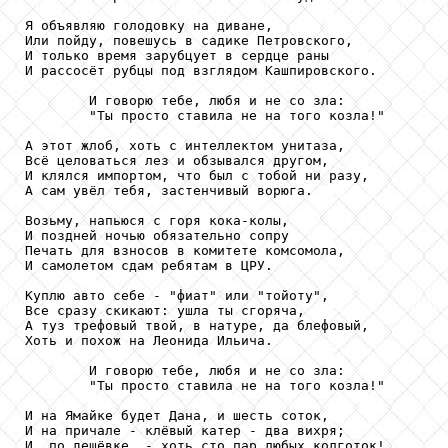
Я объявляю голодовку на диване,

Или пойду, повешусь в садике Петровского,

И только время зарубцует в сердце раны

И рассосёт рубцы под взглядом Кашпировского.

        И говорю тебе, любя и не со зла:

        "Ты просто ставила не на того козла!"

А этот жлоб, хоть с интеллектом унитаза,

Всё целоваться лез и обзывался другом,

И клялся импортом, что был с тобой ни разу,

А сам увёл тебя, застенчивый ворюга.

Возьму, напьюся с горя кока-колы,

И поздней ночью обязательно сопру

Печать для взносов в комитете комсомола,

И самолетом сдам ребятам в ЦРУ.

Куплю авто себе - "фиат" или "тойоту",

Все сразу скикают: ушла ты сгоряча,

А туз трефовый твой, в натуре, да блефовый,

Хоть и похож на Леонида Ильича.

        И говорю тебе, любя и не со зла:

        "Ты просто ставила не на того козла!"

И на Ямайке будет Дана, и шесть соток,

И на причале - клёвый катер - два вихря;

И, по дешёвке, - хоть сто пар любых колготок!
