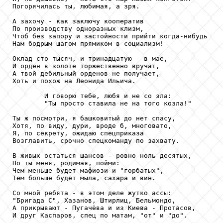
Погорячилась ты, любимая, а зря.

А захочу - как заключу кооператив

По производству одноразных клизм,

Чтоб без запору и застойности прийти когда-нибудь

Нам бодрым шагом прямиком в социализм!

Оклад сто тысяч, и тринадцатую - в мае,

И орден в золоте торжественно вручат,

А твой дебильный орденов не получает,

Хоть и похож на Леонида Ильича.

        И говорю тебе, любя и не со зла:

        "Ты просто ставила не на того козла!"

Ты ж посмотри, я башковитый до нет спасу,

Хотя, по виду, дури, вроде б, многовато,

Я, по секрету, ожидаю спецприказа

Возглавить, срочно спецкоманду по захвату.

В живых остаться шансов - ровно ноль десятых,

Но ты меня, родимая, пойми:

Чем меньше будет мафиози и "горбатых",

Тем больше будет мыла, сахара и вин.

Со мной ребята - в этом деле жутко ассы:

"Бригада С", Хазанов, Штирлиц, Бельмондо,

А прикрывают - Пугачёва и из Киева - Протасов,

И друг Каспаров, спец по матам, "от" и "до".
