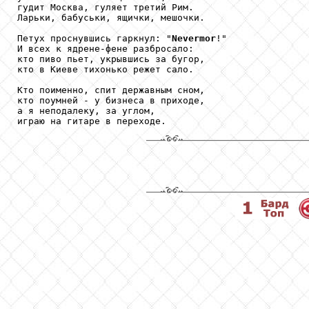
гудит Москва, гуляет третий Рим.

Ларьки, бабуськи, ящички, мешочки.

Петух проснувшись гаркнул: "
Nevermor
!"

И всех к ядрене-фене разбросало:

кто пиво пьет, укрывшись за бугор,

кто в Киеве тихонько режет сало.

Кто поименно, спит державным сном,

кто поумней - у бизнеса в приходе,

а я неподалеку, за углом,

играю на гитаре в переходе.