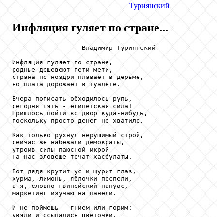
Туриянский
Инфляция гуляет по стране...
                  Владимир Туриянский

Инфляция гуляет по стране,

родные дешевеют пети-мети,

страна по ноздри плавает в дерьме,

но плата дорожает в туалете.

Вчера пописать обходилось рупь,

сегодня пять - египетская сила!

Пришлось пойти во двор куда-нибудь,

поскольку просто денег не хватило.

Как только рухнул нерушимый строй,

сейчас же набежали демократы,

утроив силы паюсной икрой

на нас зловеще точат хасбулаты.

Вот дядя крутит ус и щурит глаз,

хурма, лимоны, яблочки поспели,

а я, словно гвинейский папуас,

маркетинг изучаю на панели.

И не поймешь - гнием или горим:

увяли и осыпались цветочки,
