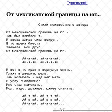
Туриянский
От мексиканской границы на юг...
                Стихи неизвестного автора

От мексиканской границы на юг -

Там был влюблен я,

И звезд алмаз сиял вокруг.

В то время Фиеста

Звенела, мой друг,

От мексиканской границы на юг.

        Ай-я-яй, ай-я-я-яй,

        Ай-я-яй, ай-я-я-яй...

И вот в те края я вернулся опять.

Гляжу в дверную щель:

Там колыбель - над нею мать.

В углу "Сапожище"

Мне стал намекать,

Мол, надо, дружище, южнее скакать.

        Ай-я-яй, ай-я-я-яй,

        Ай-я-яй, ай-я-я-яй,

        Ай-я-яй, ай-я-я-яй...