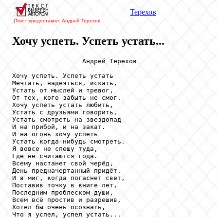
Терехов
(Текст предоставил: Андрей Терехов
Хочу успеть. Успеть устать...
                  Андрей Терехов

Хочу успеть. Успеть устать

Мечтать, надеяться, искать,

Устать от мыслей и тревог,

От тех, кого забыть не смог.

Хочу успеть устать любить,

Устать с друзьями говорить,

Устать смотреть на звездопад

И на прибой, и на закат.

И на огонь хочу успеть

Устать когда-нибудь смотреть.

Я вовсе не спешу туда,

Где не считаются года.

Всему настанет свой черёд,

День предначертанный придёт.

И в миг, когда погаснет свет,

Поставив точку в книге лет,

Последним проблеском души,

Всем всё простив и разрешив,

Хотел бы очень осознать,

Что я успел, успел устать...
