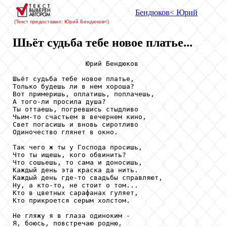
Бендюков
< Юрий
(Текст предоставил: Юрий Бендюков
<)
Шьёт судьба тебе новое платье...
                  Юрий Бендюков

Шьёт судьба тебе новое платье,

Только будешь ли в нем хороша?

Вот примеришь, оплатишь, поплачешь,

А того-ли просила душа?

Ты оттаешь, погревшись стыдливо

Чьим-то счастьем в вечернем кино,

Свет погасишь и вновь сиротливо

Одиночество глянет в окно.

Так чего ж ты у Господа просишь,

Что ты ищешь, кого обвинить?

Что сошьешь, то сама и доносишь,

Каждый день эта краска да нить.

Каждый день где-то свадьбы справляют,

Ну, а кто-то, не стоит о том...

Кто в цветных сарафанах гуляет,

Кто прикроется серым холстом.

Не гляжу я в глаза одиноким -

Я, боюсь, повстречаю родню,
