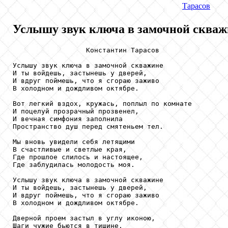
Тарасов
Услышу звук ключа в замочной скважи
                  Константин Тарасов

Услышу звук ключа в замочной скважине

И ты войдешь, застынешь у дверей,

И вдруг поймешь, что я сгораю заживо

В холодном и дождливом октябре.

Вот легкий вздох, кружась, поплыл по комнате

И поцелуй прозрачный прозвенел,

И вечная симфония заполнила

Пространство душ перед смятеньем тел.

Мы вновь увидели себя летящими

В счастливые и светлые края,

Где прошлое слилось и настоящее,

Где заблудилась молодость моя.

Услышу звук ключа в замочной скважине

И ты войдешь, застынешь у дверей,

И вдруг поймешь, что я сгораю заживо

В холодном и дождливом октябре.

Дверной проем застыл в углу иконою,

Шаги чужие бьются в тишине,
