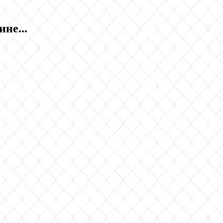
не...