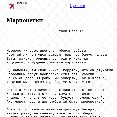
Суханов
Марионетки
                        Стихи Беранже

Марионетки всех времен, любимая забава,

Простой ли нам удел сужден, иль нас балует слава,

Шуты, лакеи, гордецы, святоши и кокетки,

И дураки, и мудрецы, мы все марионетки.             
О, человек, ты слаб и хил, гордясь, что он двуногий.

Свободным вдруг вообразил себя паяц убогий.

На самом деле мы рабы, мы заперты, как в клетке,

Игрушки мы в руках судьбы, ее марионетки.           
Вот эта крошка ничего в пятнадцать лет не знает,

Но вся дрожит, а отчего, сама не понимает,

И день, и ночь в ее крови бушует пламень едкий.

Ах, минет год, и для любви ей быть марионеткой.     
А вот с любовником жены заводит муж беседу,

Учтивы речи, не гневны, зовет его к обеду.
