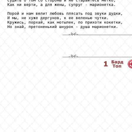
Судить о том со стороны и не старайтесь метко,

Как ни верти, а для жены, супруг - марионетка.      
Порой и нам велит любовь плясать под звуки дудки,

И мы, не хуже дергунов, к ее веленью чутки.

Кружись, порхай, как мотылек, по прихоти кокетки,

Но знай, претоненький шнурок - душа марионетки.     