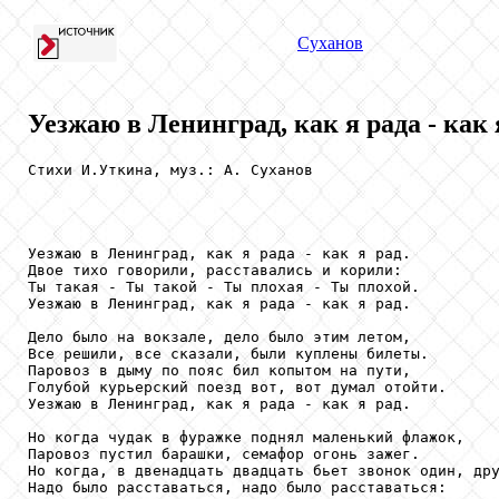
Суханов
Уезжаю в Ленинград, как я рада - как я
Стихи И.Уткина, муз.: А. Суханов

Уезжаю в Ленинград, как я рада - как я рад.

Двое тихо говорили, расставались и корили:

Ты такая - Ты такой - Ты плохая - Ты плохой.

Уезжаю в Ленинград, как я рада - как я рад.

Дело было на вокзале, дело было этим летом,

Все решили, все сказали, были куплены билеты.

Паровоз в дыму по пояс бил копытом на пути,

Голубой курьерский поезд вот, вот думал отойти.

Уезжаю в Ленинград, как я рада - как я рад.

Но когда чудак в фуражке поднял маленький флажок,

Паровоз пустил барашки, семафор огонь зажег.

Но когда, в двенадцать двадцать бьет звонок один, дру
Надо было расставаться, надо было расставаться:
