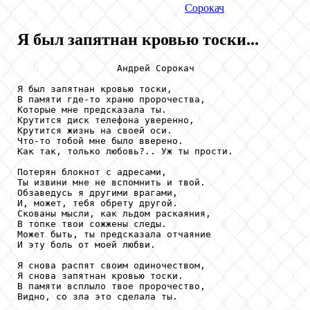
Сорокач
Я был запятнан кровью тоски...
                  Андрей Сорокач

Я был запятнан кровью тоски,

В памяти где-то храню пророчества,

Которые мне предсказала ты.

Крутится диск телефона уверенно,

Крутится жизнь на своей оси.

Что-то тобой мне было вверено.

Как так, только любовь?.. Уж ты прости.

Потерян блокнот с адресами,

Ты извини мне не вспомнить и твой.

Обзаведусь я другими врагами,

И, может, тебя обрету другой.

Скованы мысли, как льдом раскаяния,

В топке твои сожжены следы.

Может быть, ты предсказала отчаяние

И эту боль от моей любви.

Я снова распят своим одиночеством,

Я снова запятнан кровью тоски.

В памяти всплыло твое пророчество,

Видно, со зла это сделала ты.
