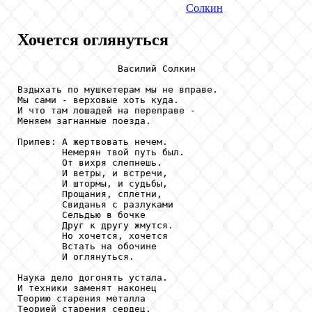
Солкин
Хочется оглянуться
                  Василий Солкин

Вздыхать по мушкетерам мы не вправе.

Мы сами - верховые хоть куда.

И что там лошадей на переправе -

Меняем загнанные поезда.

Припев: А жертвовать нечем.

        Немерян твой путь был.

        От вихря слепнешь.

        И ветры, и встречи,

        И штормы, и судьбы,

        Прощания, сплетни,

        Свиданья с разлуками

        Сельдью в бочке

        Друг к другу жмутся.

        Но хочется, хочется

        Встать на обочине

        И оглянуться.

Наука дело догонять устала.

И техники заменят наконец

Теорию старения металла

Теорией старения сердец.
