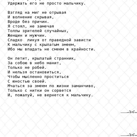
Удержать его не просто мальчику.

Взгляд на миг не отрывая

И волнение скрывая,

Вроде без причин.

Я стоял, не замечая

Толпы зрителей случайных,

Женщин и мужчин.

Сладко  ликуя от праведной зависти

К мальчику с крылатым змеем,

Ибо мы впадать не смеем в крайности.

Он летит, крылатый странник,

За собою в небо манит,

Только не робей.

И нельзя остановиться,

Чтобы мысленно проститься

С юностью своей.

Мчаться за змеем по жизни заманчиво,

Только с нитки он сорвется

И, пожалуй, не вернется к мальчику.
