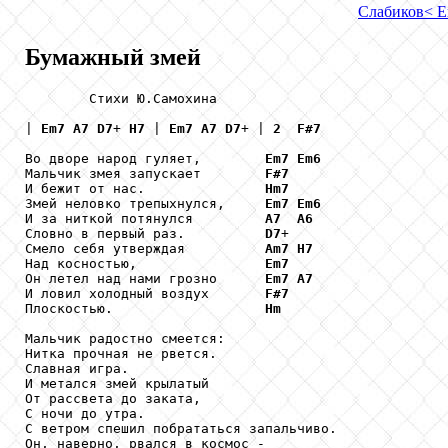
Слабиков
< Е
Бумажный змей
        Стихи Ю.Самохина

| 
Em7
A7
D7
+ 
H7
 | 
Em7
A7
D7
+ | 
2
F#7
Во дворе народ гуляет,        
Em7
Em6
Мальчик змея запускает        
F#7
И бежит от нас.               
Hm7
Змей неловко трепыхнулся,     
Em7
Em6
И за ниткой потянулся         
A7
A6
Словно в первый раз.          
D7
+

Смело себя утверждая          
Am7
H7
Над косностью,                
Em7
Он летел над нами грозно      
Em7
A7
И ловил холодный воздух       
F#7
Плоскостью.                   
Hm
Мальчик радостно смеется:

Нитка прочная не рвется.

Славная игра.

И метался змей крылатый

От рассвета до заката,

С ночи до утра.

С ветром спешил побрататься запальчиво.

Он, наверно, рвался в космос -
