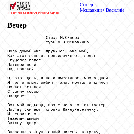
Сипер
Мешавкин
< Василий
(Текст предоставил: Михаил Сипер
Вечер
                Стихи М.Сипера

                Музыка В.Мешавкина

Пора домой уже, дружище! Боже мой,

Как этот день до неприличия был долог -

Сгущался полог

Летящей ночи

Над головой.

О, этот день, в него вместилось много дней,

Я пел и плыл, любил и жил, мечтал и клялся,

Но вот остался

С самим собою

Наедине.

Вот мой подъезд, возле него коптит костер -

Листву сжигают, словно Жанну-еретичку.

И непривычно

Тяжелым дымом

Затянут двор.

Внезапно хлынул теплый ливень на траву,
