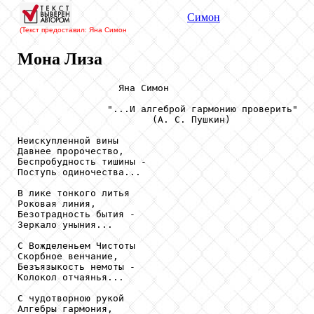
Симон
(Текст предоставил: Яна Симон
Мона Лиза
                  Яна Симон

                "...И алгеброй гармонию проверить"

                        (А. С. Пушкин)

Неискупленной вины

Давнее пророчество,

Беспробудность тишины -

Поступь одиночества...

В лике тонкого литья

Роковая линия,

Безотрадность бытия -

Зеркало уныния...

С Вожделеньем Чистоты

Скорбное венчание,

Безъязыкость немоты -

Колокол отчаянья...

С чудотворною рукой

Алгебры гармония,
