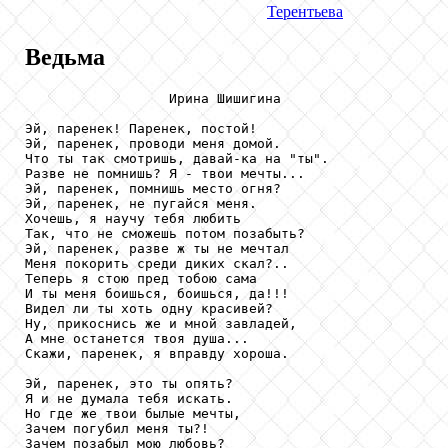
Терентьева
Ведьма
                  Ирина Шишигина

Эй, паренек! Паренек, постой!

Эй, паренек, проводи меня домой.

Что ты так смотришь, давай-ка на "ты".

Разве не помнишь? Я - твои мечты...

Эй, паренек, помнишь место огня?

Эй, паренек, не пугайся меня.

Хочешь, я научу тебя любить

Так, что не сможешь потом позабыть?

Эй, паренек, разве ж ты не мечтал

Меня покорить среди диких скал?..

Теперь я стою пред тобою сама

И ты меня боишься, боишься, да!!!

Видел ли ты хоть одну красивей?

Ну, прикоснись же и мной завладей,

А мне останется твоя душа...

Скажи, паренек, я вправду хороша.

Эй, паренек, это ты опять?

Я и не думала тебя искать.

Но где же твои былые мечты,

Зачем погубил меня ты?!

Зачем позабыл мою любовь?
