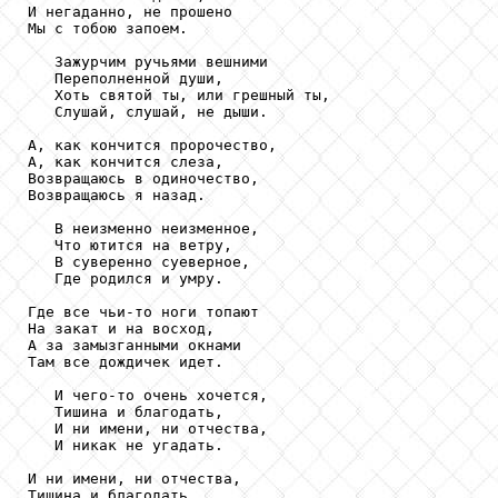
И негаданно, не прошено

Мы с тобою запоем.

   Зажурчим ручьями вешними

   Переполненной души,

   Хоть святой ты, или грешный ты,

   Слушай, слушай, не дыши.

А, как кончится пророчество,

А, как кончится слеза,

Возвращаюсь в одиночество,

Возвращаюсь я назад.

   В неизменно неизменное,

   Что ютится на ветру,

   В суверенно суеверное,

   Где родился и умру.

Где все чьи-то ноги топают

На закат и на восход,

А за замызганными окнами

Там все дождичек идет.

   И чего-то очень хочется,

   Тишина и благодать,

   И ни имени, ни отчества,

   И никак не угадать.

И ни имени, ни отчества,

Тишина и благодать,
