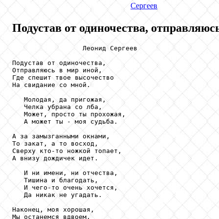
Сергеев
Подустав от одиночества, отправляюсь
                  Леонид Сергеев

Подустав от одиночества,

Отправляюсь в мир иной,

Где спешит твое высочество

На свидание со мной.

   Молодая, да пригожая,

   Челка убрана со лба,

   Может, просто ты прохожая,

   А может ты - моя судьба.

А за замызганными окнами,

То закат, а то восход,

Сверху кто-то ножкой топает,

А внизу дождичек идет.

   И ни имени, ни отчества,

   Тишина и благодать,

   И чего-то очень хочется,

   Да никак не угадать.

Наконец, моя хорошая,

Мы останемся вдвоем,
