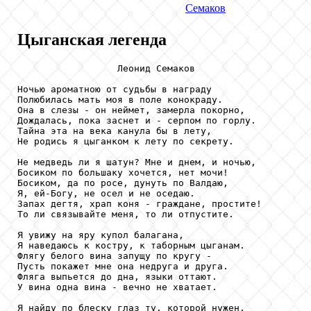
Семаков
Цыганская легенда
                  Леонид Семаков

Ночью ароматною от судьбы в награду

Полюбилась мать моя в поле конокраду.

Она в слезы - он неймет, замерла покорно,

Дождалась, пока заснет и - серпом по горлу.

Тайна эта на века канула бы в лету,

Не родись я цыганком к лету по секрету.

Не медведь ли я шатун? Мне и днем, и ночью,

Босиком по большаку хочется, нет мочи!

Босиком, да по росе, дунуть по Валдаю,

Я, ей-Богу, не осел и не оседаю.

Запах дегтя, храп коня - граждане, простите!

То ли связывайте меня, то ли отпустите.

Я увижу на яру купол балагана,

Я наведаюсь к костру, к таборным цыганам.

Флягу белого вина запущу по кругу -

Пусть покажет мне она недруга и друга.

Фляга выпьется до дна, языки оттают.

У вина одна вина - вечно не хватает.

Я найду по блеску глаз ту, которой нужен,
