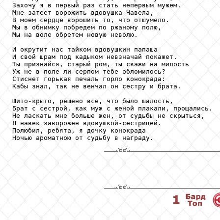
Захочу я в первый раз стать непервым мужем.

Мне затеет ворожить вдовушка Чавела,

В моем сердце ворошить то, что отшумело.

Мы в обнимку побредем по ржаному полю,

Мы на воле обретем новую неволю.

И окрутит нас тайком вдовушкин папаша

И свой шрам под кадыком невзначай покажет.

Ты признайся, старый ром, ты скажи на милость

Уж не в поле ли серпом тебе обломилось?

Стиснет горькая печаль горло конокрада:

Кабы знал, так не венчал он сестру и брата.

Шито-крыто, решено все, что было шалость,

Брат с сестрой, как муж с женой плакали, прощались.

Не ласкать мне больше жен, от судьбы не скрыться,

Я навек заворожен вдовушкой-сестрицей.

Полюбил, ребята, я дочку конокрада

Ночью ароматною от судьбу в награду.