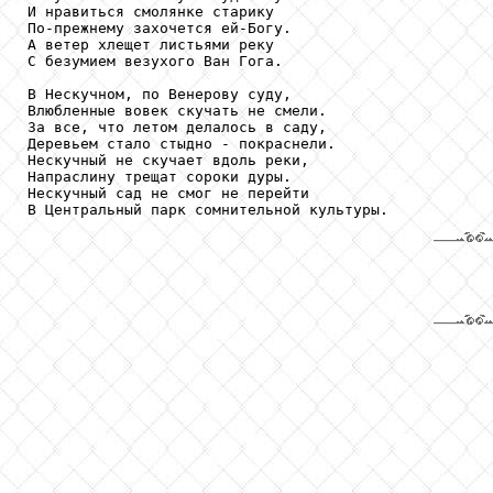
И нравиться смолянке старику

По-прежнему захочется ей-Богу.

А ветер хлещет листьями реку

С безумием везухого Ван Гога.

В Нескучном, по Венерову суду,

Влюбленные вовек скучать не смели.

За все, что летом делалось в саду,

Деревьем стало стыдно - покраснели.

Нескучный не скучает вдоль реки,

Напраслину трещат сороки дуры.

Нескучный сад не смог не перейти

В Центральный парк сомнительной культуры.