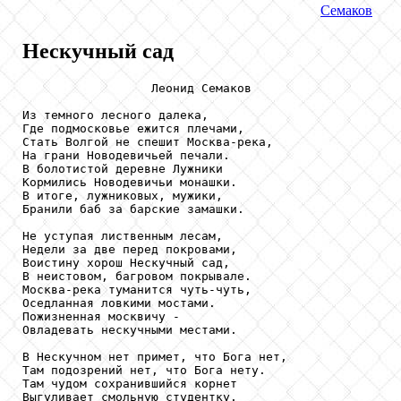
Семаков
Нескучный сад
                  Леонид Семаков

Из темного лесного далека,

Где подмосковье ежится плечами,

Стать Волгой не спешит Москва-река,

На грани Новодевичьей печали.

В болотистой деревне Лужники

Кормились Новодевичьи монашки.

В итоге, лужниковых, мужики,

Бранили баб за барские замашки.

Не уступая лиственным лесам,

Недели за две перед покровами,

Воистину хорош Нескучный сад,

В неистовом, багровом покрывале.

Москва-река туманится чуть-чуть,

Оседланная ловкими мостами.

Пожизненная москвичу -

Овладевать нескучными местами.

В Нескучном нет примет, что Бога нет,

Там подозрений нет, что Бога нету.

Там чудом сохранившийся корнет

Выгуливает смольную студентку.
