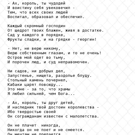
- Ах, король, ты чудодей

И воистину себя увековечил -

Тем, что всех своих людей

Воспитал, образовал и обеспечил.

Каждый скромный господин

От щедрот твоих блажен, живя в достатке.

Сад у каждого в порядке,

Фрукты сладки, и на грядке - георгин!

- Нет, не верю никому,

Верю собственным глазам, и то не очень!

Остров мой одет во тьму,

И порочен люд, и суд неправомочен.

Ни садов, ни добрых дел,

Запустенье, нищета, раздолье блуду.

Стольный камень почернел,

Кабаки царят повсюду...

Это мне - за то, что храмы

Я любил сильней, чем Бога...

- Ах, король, ты друг детей,

И наследник твой достоин королевства -

Ибо твердостью своей

Он согражданам известен с малолетства.

Он не плачет  никогда,

Никогда он не поет и не смеется.

Он мечтам не предается
