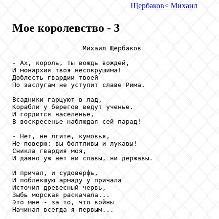
Щербаков
< Михаил
Мое королевство - 3
                  Михаил Щербаков

- Ах, король, ты вождь вождей,

И монархия твоя несокрушима!

Доблесть гвардии твоей

По заслугам не уступит славе Рима.

Всадники гарцуют в лад,

Корабли у берегов ведут ученье.

И гордится населенье,

В воскресенье наблюдая сей парад!

- Нет, не лгите, кумовья,

Не поверю: вы болтливы и лукавы!

Сникла гвардия моя,

И давно уж нет ни славы, ни державы.

И причал, и судоверфь,

И поблекшую армаду у причала

Источил древесный червь,

Зыбь морская раскачала...

Это мне - за то, что войны

Начинал всегда я первым...
