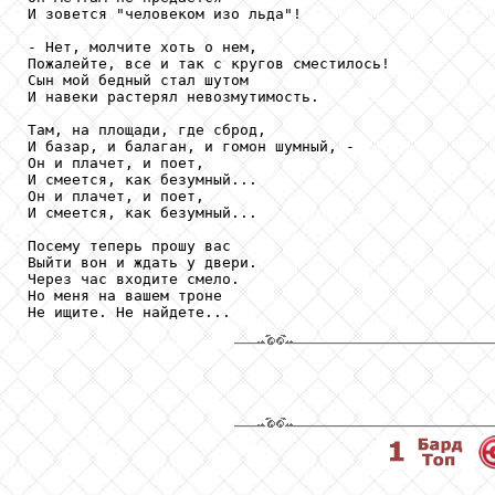
И зовется "человеком изо льда"!

- Нет, молчите хоть о нем,

Пожалейте, все и так с кругов сместилось!

Сын мой бедный стал шутом

И навеки растерял невозмутимость.

Там, на площади, где сброд,

И базар, и балаган, и гомон шумный, -

Он и плачет, и поет,

И смеется, как безумный...

Он и плачет, и поет,

И смеется, как безумный...

Посему теперь прошу вас

Выйти вон и ждать у двери.

Через час входите смело.

Но меня на вашем троне

Не ищите. Не найдете...