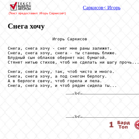
Саркисов
< Игорь
(Текст предоставил: Игорь Саркисов
<)
Снега хочу
                  Игорь Саркисов

Снега, снега хочу - снег мне раны залижет.

Снега, снега хочу, снега - ты станешь ближе.

Блудный сын облаков обернет нас бумагой.

Стянет нитью стихов, чтоб не сделать ни шагу прочь...
Снега, снега хочу, так, чтоб чисто и много.

Снега, снега хочу, а под снегом берлогу.

А в берлоге свечу, чтоб горела и пела.

Снега, снега хочу, и чтоб рядом сидела ты...