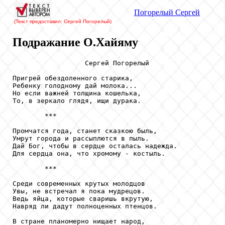
Погорелый
Сергей
(Текст предоставил: Сергей Погорелый
)
Подражание О.Хайяму
                  Сергей Погорелый

Пригрей обездоленного старика,

Ребенку голодному дай молока...

Но если важней толщина кошелька,

То, в зеркало глядя, ищи дурака.

        ***

Промчатся года, станет сказкою быль,

Умрут города и рассыплются в пыль.

Дай Бог, чтобы в сердце осталась надежда.

Для сердца она, что хромому - костыль.

        ***

Среди современных крутых молодцов

Увы, не встречал я пока мудрецов.

Ведь яйца, которые сваришь вкрутую,

Навряд ли дадут полноценных птенцов.

В стране планомерно нищает народ,
