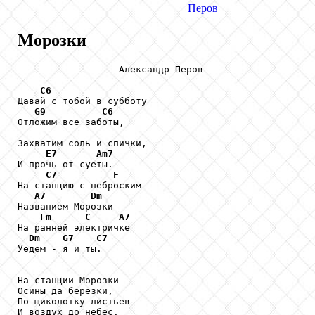
Перов
Морозки
                  Александр Перов

C6
Давай с тобой в субботу

G9
C6
Отложим все заботы,

Захватим соль и спички,

E7
Am7
И прочь от суеты.

C7
F
На станцию с неброским

A7
Dm
Названием Морозки

Fm
C
A7
На ранней электричке

Dm
G7
C7
Уедем - я и ты.

На станции Морозки -

Осины да берёзки,

По щиколотку листьев

И воздух до небес.
