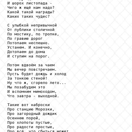
И шорох листопада -

Чего ж ещё нам надо?

Какой такой награды?

Каких таких чудес?

С улыбкой непривычной

От публики столичной

По мостику, по тропке,

По гравию дорог

Потопаем неспешно.

Устанем. И конечно,

Дотопаем до дома

И ступим на порог.

Потом вдвоём за чаем

Мы вечер повстречаем.

Пусть будет дождь и холод

За тонкою стеной!

Ну что ж, сгорело лето...

Мы позабудем это

И вспомним мимоходом,

Что завтра - выходной.

Такие вот наброски

Про станцию Морозки,

Про загородный дождик

Осеннею порой,

Про хлопоты пустые,

Про радости простые,

Про всё, что сбыться может
