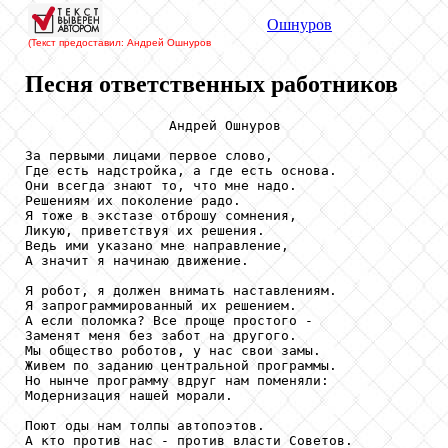
Ошнуров
(Текст предоставил: Андрей Ошнуров
Песня ответственных работников
                  Андрей Ошнуров

За первыми лицами первое слово,

Где есть надстройка, а где есть основа.

Они всегда знают то, что мне надо.

Решениям их поколение радо.

Я тоже в экстазе отброшу сомнения,

Ликую, приветствуя их решения.

Ведь ими указано мне направление,

А значит я начинаю движение.

Я робот, я должен внимать наставлениям.

Я запрограммированный их решением.

А если поломка? Все проще простого -

Заменят меня без забот на другого.

Мы общество роботов, у нас свои замы.

Живем по заданию центральной программы.

Но нынче программу вдруг нам поменяли:

Модернизация нашей морали.

Поют оды нам толпы автопоэтов.

А кто против нас - против власти Советов.
