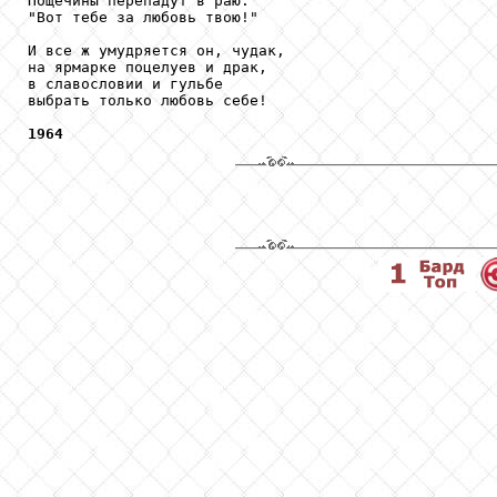
Пощечины перепадут в раю:

"Вот тебе за любовь твою!"

И все ж умудряется он, чудак,

на ярмарке поцелуев и драк,

в славословии и гульбе

выбрать только любовь себе!

1964