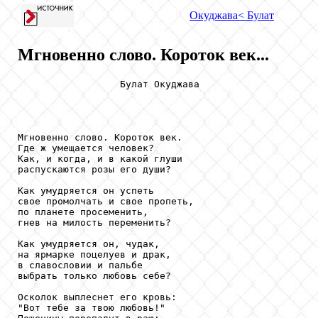
Окуджава
< Булат
Мгновенно слово. Короток век...
                  Булат Окуджава

Мгновенно слово. Короток век.

Где ж умещается человек?

Как, и когда, и в какой глуши

распускаются розы его души?

Как умудряется он успеть

свое промолчать и свое пропеть,

по планете просеменить,

гнев на милость переменить?

Как умудряется он, чудак,

на ярмарке поцелуев и драк,

в славословии и пальбе

выбрать только любовь себе?

Осколок выплеснет его кровь:

"Вот тебе за твою любовь!"
