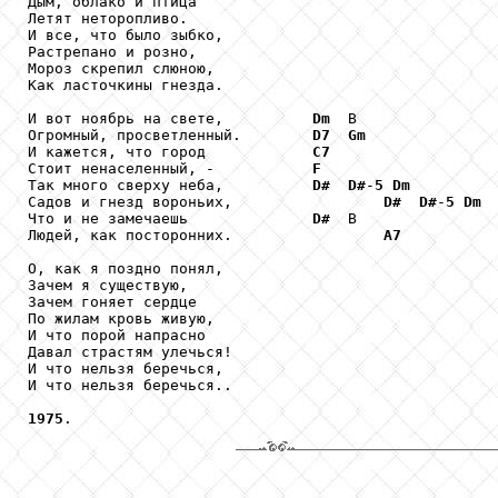
Дым, облако и птица

Летят неторопливо.

И все, что было зыбко,

Растрепано и розно,

Мороз скрепил слюною,

Как ласточкины гнезда.

И вот ноябрь на свете,          
Dm
  В

Огромный, просветленный.        
D7
Gm
И кажется, что город            
C7
Стоит ненаселенный, -           
F
Так много сверху неба,          
D#
D#
-
5
Dm
Садов и гнезд вороньих,                 
D#
D#
-
5
Dm
Что и не замечаешь              
D#
  В

Людей, как посторонних.                 
A7
О, как я поздно понял,

Зачем я существую,

Зачем гоняет сердце

По жилам кровь живую,

И что порой напрасно

Давал страстям улечься!

И что нельзя беречься,

И что нельзя беречься..

1975
.