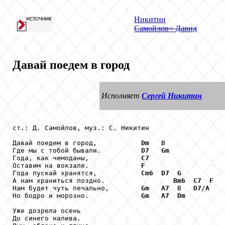
Никитин
Самойлов
< Давид
Давай поедем в город
Исполняет
Сергей Никитин
ст.: Д. Самойлов, муз.: С. Никитин

Давай поедем в город,           
Dm
   В

Где мы с тобой бывали.          
D7
Gm
Года, как чемоданы,             
C7
Оставим на вокзале.             
F
Года пускай хранятся,           
Cm6
D7
G
А нам храниться поздно.                 
Bm6
C7
F
Нам будет чуть печально,        
Gm
A7
  В   
D7
/
A
Но бодро и морозно.             
Gm
A7
Dm
Уже дозрела осень

До синего налива.
