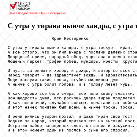
(Текст предоставил: Юрий Нестеренко
С утра у тирана нынче хандра, с утра т
                  Юрий Нестеренко

С утра у тирана нынче хандра, с утра тоскует тиран.

А все оттого, что он пил вчера с послами далеких стра
Дворцовый прием, парадный обед, упрятана в ножны стал
Лощеный паркет, трофеи побед, мундиры, кресты, хруста
И пусть за окном и холод, и дождь, и ветер со всех ст
Народ говорит - да здравствует вождь, и здравствовать
Поди заслужи такие слова, сгубив миллионы душ!

А нынче с утра болит голова, и в голову лезет чушь.

А как хорошо все было вчера, все пело хвалу властям,

Всю щедрость души, всю роскошь двора тиран предлагал 
И как невзначай, случайно совсем, печатали шаг войска
И этот намек понятен был всем, а нынче тоска, тоска.

И речи вились узором похвал, и даже тиран свой тост

Поднял за народ, который призвал его на высокий пост.
Истратив набор напыщенных слов, он выпил и закусил...
И в этом момент один из послов о сыне его спросил.
