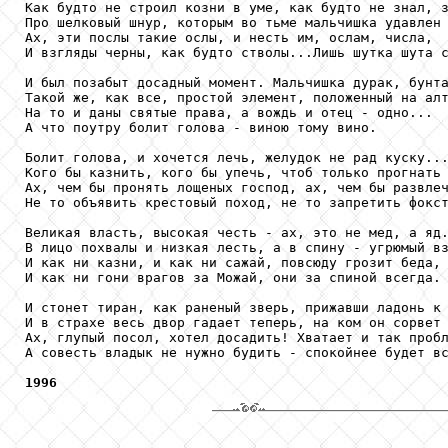
Как будто не строил козни в уме, как будто не знал, з
Про шелковый шнур, которым во тьме мальчишка удавлен 
Ах, эти послы такие ослы, и несть им, ослам, числа,

И взгляды черны, как будто стволы...Лишь шутка шута с
И был позабыт досадный момент. Мальчишка дурак, бунта
Такой же, как все, простой элемент, положенный на алт
На то и даны святые права, а вождь и отец - одно...

А что поутру болит голова - виною тому вино.

Болит голова, и хочется лечь, желудок не рад куску...
Кого бы казнить, кого бы упечь, чтоб только прогнать 
Ах, чем бы пронять лощеных господ, ах, чем бы развлеч
Не то объявить крестовый поход, не то запретить фокст
Великая власть, высокая честь - ах, это не мед, а яд.
В лицо похвалы и низкая лесть, а в спину - угрюмый вз
И как ни казни, и как ни сажай, повсюду грозит беда,

И как ни гони врагов за Можай, они за спиной всегда.

И стонет тиран, как раненый зверь, прижавши ладонь к 
И в страхе весь двор гадает теперь, на ком он сорвет 
Ах, глупый посол, хотел досадить! Хватает и так пробл
А совесть владык не нужно будить - спокойнее будет вс
1996